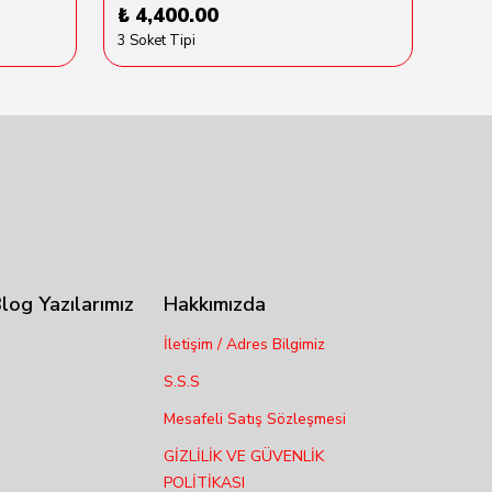
₺ 4,400.00
₺ 6
3 Soket Tipi
log Yazılarımız
Hakkımızda
İletişim / Adres Bilgimiz
S.S.S
Mesafeli Satış Sözleşmesi
GİZLİLİK VE GÜVENLİK
POLİTİKASI