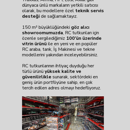
dünyaca ünlü markaların yetkili satıcısı
olarak, bu modellere özel
teknik servis
desteği
de sağlamaktayız.
150 m² büyüklüğündeki
göz alıcı
showroomumuzda
, RC tutkunları için
özenle sergilediğimiz
100'ün üzerinde
vitrin ürünü
ile en yeni ve en popüler
RC araba, tank, İş Makinesi ve tekne
modellerini yakından inceleyebilirsiniz.
RC tutkunlarının ihtiyaç duyduğu her
türlü ürünü
yüksek kalite ve
güvenilirlikle
sunarak, sektördeki en
geniş ürün portföyüne sahip, en çok
tercih edilen adres olmayı hedefliyoruz.