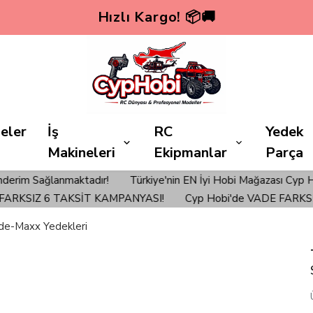
Hızlı Kargo! 📦🚚
eler
İş
RC
Yedek
Makineleri
Ekipmanlar
Parça
nmaktadır!
Türkiye'nin EN İyi Hobi Mağazası Cyp Hobi'den ver
SIZ 6 TAKSİT KAMPANYASI!
Cyp Hobi'de VADE FARKSIZ 6 
e-Maxx Yedekleri