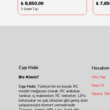
₺ 8,650.00
₺ 7,65
3 Soket Tipi
Cyp Hobi
Hesabım
Biz Kimiz?
Giriş Yap
Kayıt Ol
Cyp Hobi
, Türkiye'nin en büyük RC
model mağazası olarak; RC arabalar,
Sipariş Taki
tanklar, iş makineleri, RC tekneler, LiPo
bataryalar ve şarj cihazları gibi geniş ürün
yelpazesiyle hizmet vermektedir.
Traxxas, Arrma, HPI, Losi, Axial gibi