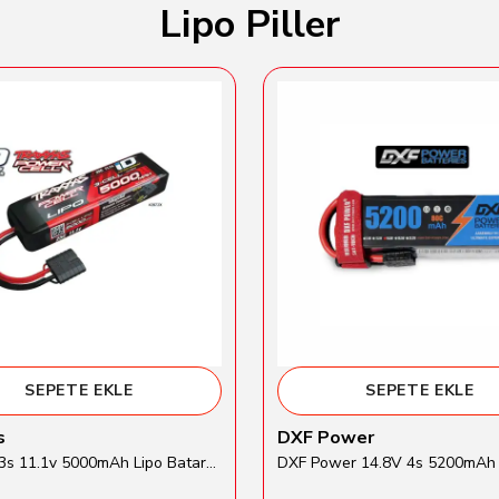
Lipo Piller
SEPETE EKLE
SEPETE EKLE
s
DXF Power
Traxxas 3s 11.1v 5000mAh Lipo Batarya (TRX 2872X)