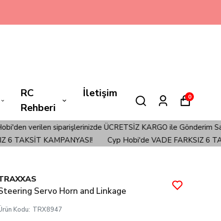
RC
İletişim
0
Rehberi
ilen siparişlerinizde ÜCRETSİZ KARGO ile Gönderim Sağlanmaktadı
TAKSİT KAMPANYASI!
Cyp Hobi'de VADE FARKSIZ 6 TAKSİT
TRAXXAS
Steering Servo Horn and Linkage
Ürün Kodu
:
TRX8947