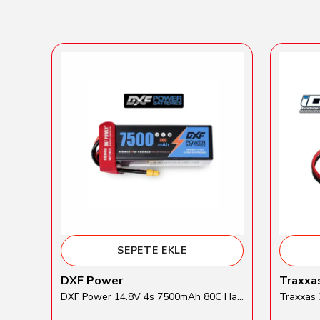
SEPETE EKLE
DXF Power
Traxxa
Gens Ace 5500mAh 2S 7.6V 60C HardCase Round Li-Hv Batarya
DXF Power 14.8V 4s 7500mAh 80C Hardcase Lipo Batarya