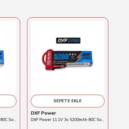
SEPETE EKLE
DXF Power
Tra
DXF Power 14.8V 4s 5200mAh 80C Softcase Lipo Batarya
DXF Power 11.1V 3s 5200mAh 80C Softcase Lipo Batarya