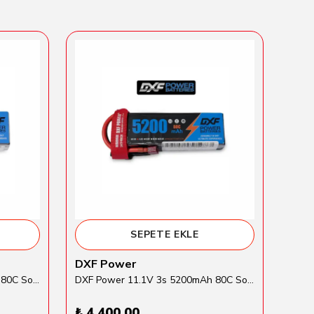
SEPETE EKLE
DXF Power
Tra
DXF Power 14.8V 4s 5200mAh 80C Softcase Lipo Batarya
DXF Power 11.1V 3s 5200mAh 80C Softcase Lipo Batarya
₺ 4,400.00
₺ 6