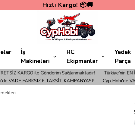
Hızlı Kargo! 📦🚚
eler
İş
RC
Yedek
Makineleri
Ekipmanlar
Parça
GO ile Gönderim Sağlanmaktadır!
Türkiye'nin EN İyi Hobi Mağa
ADE FARKSIZ 6 TAKSİT KAMPANYASI!
Cyp Hobi'de VADE F
edekleri