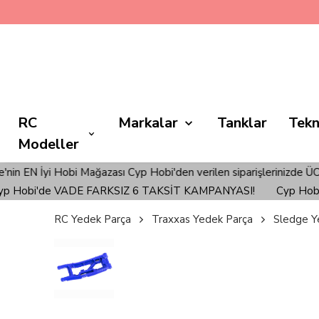
RC
Markalar
Tanklar
Tekn
Modeller
obi Mağazası Cyp Hobi'den verilen siparişlerinizde ÜCRETSİZ KAR
i'de VADE FARKSIZ 6 TAKSİT KAMPANYASI!
Cyp Hobi'de V
RC Yedek Parça
Traxxas Yedek Parça
Sledge Y