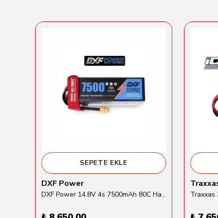
SEPETE EKLE
DXF Power
Traxxa
Gens Ace 5500mAh 2S 7.6V 60C HardCase Round Li-Hv Batarya
DXF Power 14.8V 4s 7500mAh 80C Hardcase Lipo Batarya
₺ 8,650.00
₺ 7,65