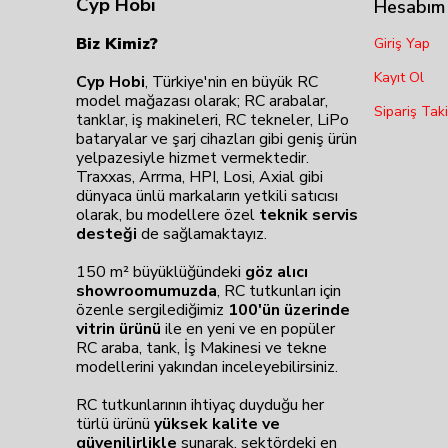
Cyp Hobi
Hesabım
Biz Kimiz?
Giriş Yap
Kayıt Ol
Cyp Hobi
, Türkiye'nin en büyük RC
model mağazası olarak; RC arabalar,
Sipariş Taki
tanklar, iş makineleri, RC tekneler, LiPo
bataryalar ve şarj cihazları gibi geniş ürün
yelpazesiyle hizmet vermektedir.
Traxxas, Arrma, HPI, Losi, Axial gibi
dünyaca ünlü markaların yetkili satıcısı
olarak, bu modellere özel
teknik servis
desteği
de sağlamaktayız.
150 m² büyüklüğündeki
göz alıcı
showroomumuzda
, RC tutkunları için
özenle sergilediğimiz
100'ün üzerinde
vitrin ürünü
ile en yeni ve en popüler
RC araba, tank, İş Makinesi ve tekne
modellerini yakından inceleyebilirsiniz.
RC tutkunlarının ihtiyaç duyduğu her
türlü ürünü
yüksek kalite ve
güvenilirlikle
sunarak, sektördeki en