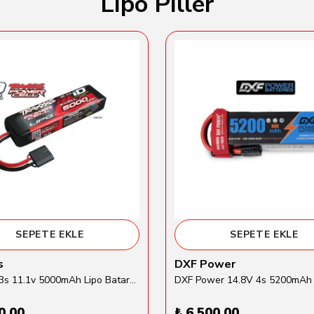
Lipo Piller
SEPETE EKLE
SEPETE EKLE
s
DXF Power
Traxxas 3s 11.1v 5000mAh Lipo Batarya (TRX 2872X)
0.00
₺ 6,500.00