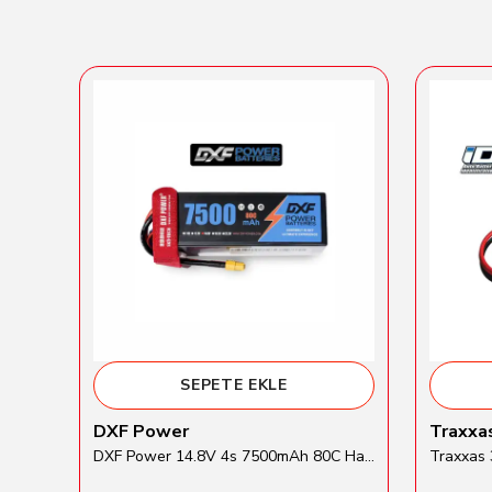
SEPETE EKLE
DXF Power
Traxxa
Gens Ace 5500mAh 2S 7.6V 60C HardCase Round Li-Hv Batarya
DXF Power 14.8V 4s 7500mAh 80C Hardcase Lipo Batarya