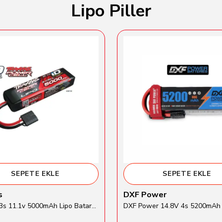
Lipo Piller
SEPETE EKLE
SEPETE EKLE
s
DXF Power
Traxxas 3s 11.1v 5000mAh Lipo Batarya (TRX 2872X)