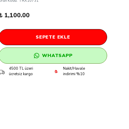
Ürün Kodu
:
TRX10731
₺ 1,100.00
SEPETE EKLE
WHATSAPP
4500 TL üzeri
Nakit/Havale
ücretsiz kargo
indirimi %10