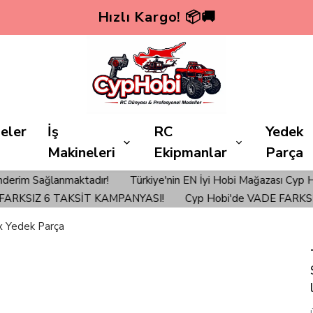
Hızlı Kargo! 📦🚚
eler
İş
RC
Yedek
Makineleri
Ekipmanlar
Parça
anmaktadır!
Türkiye'nin EN İyi Hobi Mağazası Cyp Hobi'den ve
SIZ 6 TAKSİT KAMPANYASI!
Cyp Hobi'de VADE FARKSIZ 6 
x Yedek Parça