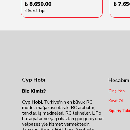
₺ 8,650.00
₺ 7,65
3 Soket Tipi
Cyp Hobi
Hesabım
Biz Kimiz?
Giriş Yap
Kayıt Ol
Cyp Hobi
, Türkiye'nin en büyük RC
model mağazası olarak; RC arabalar,
Sipariş Taki
tanklar, iş makineleri, RC tekneler, LiPo
bataryalar ve şarj cihazları gibi geniş ürün
yelpazesiyle hizmet vermektedir.
Traxxas, Arrma, HPI, Losi, Axial gibi