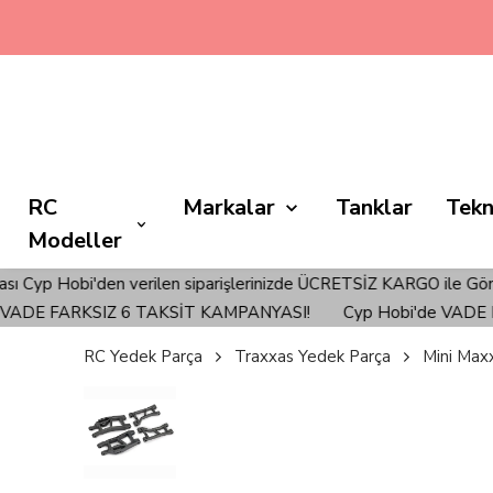
RC
Markalar
Tanklar
Tekn
Modeller
i'den verilen siparişlerinizde ÜCRETSİZ KARGO ile Gönderim Sağl
E FARKSIZ 6 TAKSİT KAMPANYASI!
Cyp Hobi'de VADE FARK
RC Yedek Parça
Traxxas Yedek Parça
Mini Max