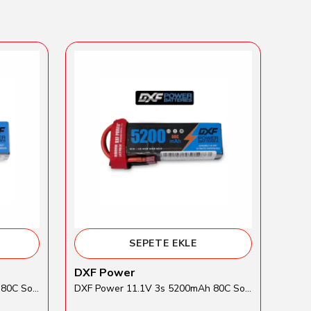
SEPETE EKLE
DXF Power
Tra
DXF Power 14.8V 4s 5200mAh 80C Softcase Lipo Batarya
DXF Power 11.1V 3s 5200mAh 80C Softcase Lipo Batarya