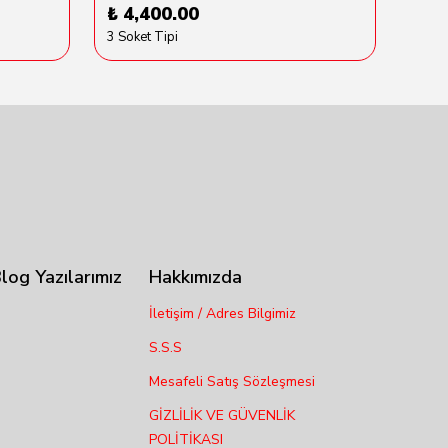
₺ 4,400.00
₺ 6
3 Soket Tipi
log Yazılarımız
Hakkımızda
İletişim / Adres Bilgimiz
S.S.S
Mesafeli Satış Sözleşmesi
GİZLİLİK VE GÜVENLİK
POLİTİKASI