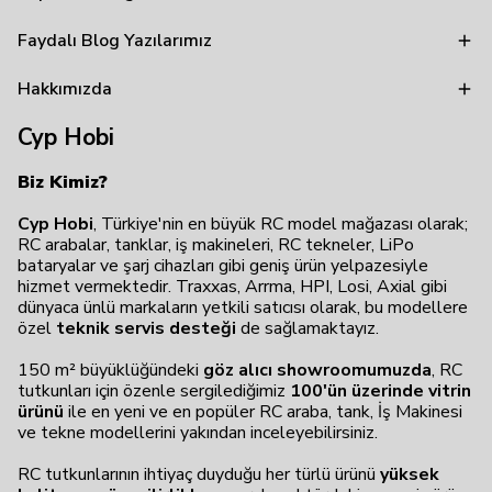
Faydalı Blog Yazılarımız
Hakkımızda
Cyp Hobi
Biz Kimiz?
Cyp Hobi
, Türkiye'nin en büyük RC model mağazası olarak;
RC arabalar, tanklar, iş makineleri, RC tekneler, LiPo
bataryalar ve şarj cihazları gibi geniş ürün yelpazesiyle
hizmet vermektedir. Traxxas, Arrma, HPI, Losi, Axial gibi
dünyaca ünlü markaların yetkili satıcısı olarak, bu modellere
özel
teknik servis desteği
de sağlamaktayız.
150 m² büyüklüğündeki
göz alıcı showroomumuzda
, RC
tutkunları için özenle sergilediğimiz
100'ün üzerinde vitrin
ürünü
ile en yeni ve en popüler RC araba, tank, İş Makinesi
ve tekne modellerini yakından inceleyebilirsiniz.
RC tutkunlarının ihtiyaç duyduğu her türlü ürünü
yüksek