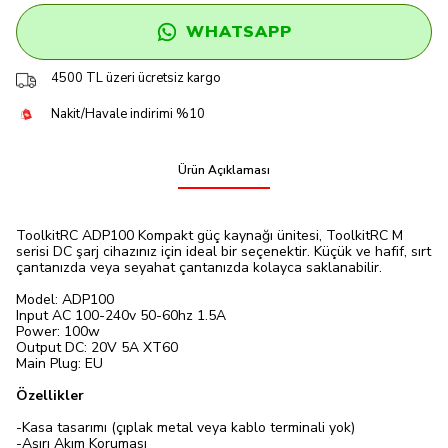
WHATSAPP
4500 TL üzeri ücretsiz kargo
Nakit/Havale indirimi %10
Ürün Açıklaması
ToolkitRC ADP100 Kompakt güç kaynağı ünitesi, ToolkitRC M
serisi DC şarj cihazınız için ideal bir seçenektir. Küçük ve hafif, sırt
çantanızda veya seyahat çantanızda kolayca saklanabilir.
Model: ADP100
Input AC 100-240v 50-60hz 1.5A
Power: 100w
Output DC: 20V 5A XT60
Main Plug: EU
Özellikler
-Kasa tasarımı (çıplak metal veya kablo terminali yok)
-Aşırı Akım Koruması