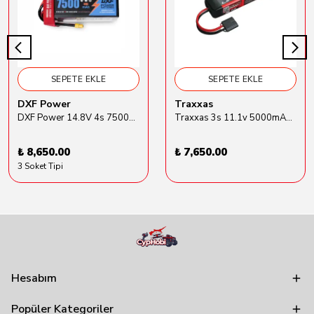
SEPETE EKLE
SEPETE EKLE
DXF Power
Traxxas
DXF Power 14.8V 4s 7500mAh 80C Hardcase Lipo Batarya
Traxxas 3s 11.1v 5000mAh Lipo Batarya (TRX 2872X)
₺ 8,650.00
₺ 7,650.00
3 Soket Tipi
Hesabım
Popüler Kategoriler