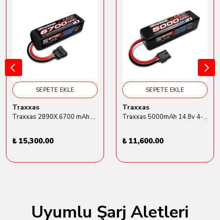
SEPETE EKLE
SEPETE EKLE
Traxxas
Traxxas
Traxxas 2890X 6700 mAh 14.8V 4s Lipo Batarya
Traxxas 5000mAh 14.8v 4-Cell 25C LiPo Batarya
₺ 15,300.00
₺ 11,600.00
Uyumlu Şarj Aletleri