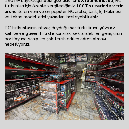
150 m² büyüklüğündeki
göz alıcı showroomumuzda
, RC
tutkunları için özenle sergilediğimiz
100'ün üzerinde vitrin
ürünü
ile en yeni ve en popüler RC araba, tank, İş Makinesi
ve tekne modellerini yakından inceleyebilirsiniz.
RC tutkunlarının ihtiyaç duyduğu her türlü ürünü
yüksek
kalite ve güvenilirlikle
sunarak, sektördeki en geniş ürün
portföyüne sahip, en çok tercih edilen adres olmayı
hedefliyoruz.