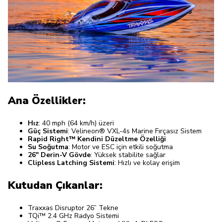
Ana Özellikler:
Hız
: 40 mph (64 km/h) üzeri
Güç Sistemi
: Velineon® VXL-4s Marine Fırçasız Sistem
Rapid Right™ Kendini Düzeltme Özelliği
Su Soğutma
: Motor ve ESC için etkili soğutma
26" Derin-V Gövde
: Yüksek stabilite sağlar
Clipless Latching Sistemi
: Hızlı ve kolay erişim
Kutudan Çıkanlar:
Traxxas Disruptor 26” Tekne
TQi™ 2.4 GHz Radyo Sistemi