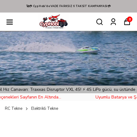
Hızlı Kargo! 📦🚚
0
xxas Disruptor VXL 4S! ⚡️ 4S LiPo gücü, su üstünde adeta bir fırtına! 
 Sayfanın En Altında...
Uyumlu Batarya ve Şarj Cihazı
RC Tekne
Elektrikli Tekne