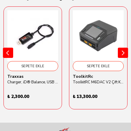
SEPETE EKLE
SEPETE EKLE
Traxxas
ToolkitRc
Charger, iD® Balance, USB (2-cell 7.4 volt LiPo with iD® connector only) TRX9767
ToolkitRC M6DAC V2 Çift Kanal Akıllı Şarj Cihazı (AC/DC, 16A×2, USB‑C 65W)
₺ 2,300.00
₺ 13,300.00