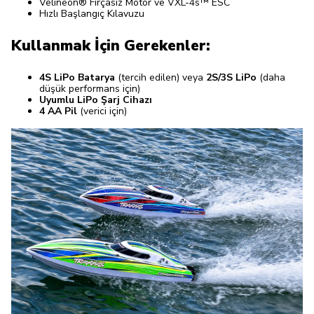
Velineon® Fırçasız Motor ve VXL-4s™ ESC
Hızlı Başlangıç Kılavuzu
Kullanmak İçin Gerekenler:
4S LiPo Batarya
(tercih edilen) veya
2S/3S LiPo
(daha
düşük performans için)
Uyumlu LiPo Şarj Cihazı
4 AA Pil
(verici için)