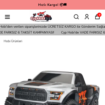
🚀💳 Cyp Hobi'de VADE FARKSIZ 6 TAKSİT KAMPANYASI💳
0
rilen siparişlerinizde ÜCRETSİZ KARGO ile Gönderim Sağlanmaktadır!
RKSIZ 6 TAKSİT KAMPANYASI!
Cyp Hobi'de VADE FARKSIZ 6 TAK
Hobi Ürünleri