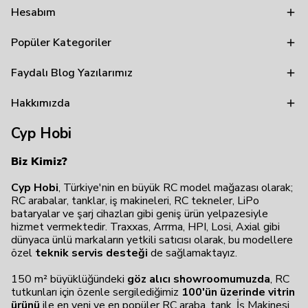
Hesabım
Popüler Kategoriler
Faydalı Blog Yazılarımız
Hakkımızda
Cyp Hobi
Biz Kimiz?
Cyp Hobi
, Türkiye'nin en büyük RC model mağazası olarak;
RC arabalar, tanklar, iş makineleri, RC tekneler, LiPo
bataryalar ve şarj cihazları gibi geniş ürün yelpazesiyle
hizmet vermektedir. Traxxas, Arrma, HPI, Losi, Axial gibi
dünyaca ünlü markaların yetkili satıcısı olarak, bu modellere
özel
teknik servis desteği
de sağlamaktayız.
150 m² büyüklüğündeki
göz alıcı showroomumuzda
, RC
tutkunları için özenle sergilediğimiz
100'ün üzerinde vitrin
ürünü
ile en yeni ve en popüler RC araba, tank, İş Makinesi