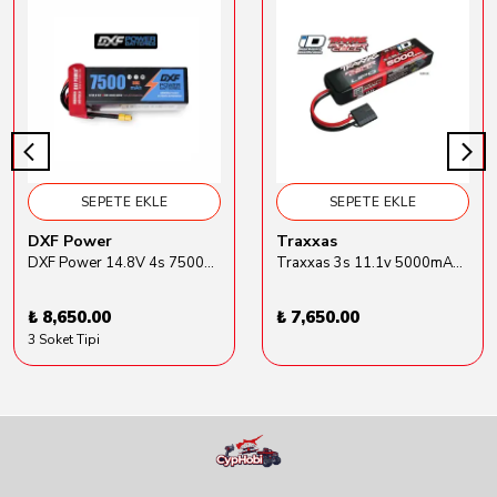
SEPETE EKLE
SEPETE EKLE
DXF Power
Traxxas
DXF Power 14.8V 4s 7500mAh 80C Hardcase Lipo Batarya
Traxxas 3s 11.1v 5000mAh Lipo Batarya (TRX 2872X)
₺ 8,650.00
₺ 7,650.00
3 Soket Tipi