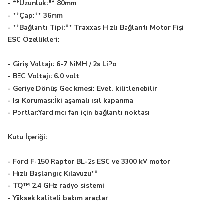
- **Uzunluk:** 80mm
- **Çap:** 36mm
- **Bağlantı Tipi:** Traxxas Hızlı Bağlantı Motor Fişi
ESC Özellikleri:
- Giriş Voltajı: 6-7 NiMH / 2s LiPo
- BEC Voltajı: 6.0 volt
- Geriye Dönüş Gecikmesi: Evet, kilitlenebilir
- Isı Koruması:İki aşamalı ısıl kapanma
- Portlar:Yardımcı fan için bağlantı noktası
Kutu İçeriği:
- Ford F-150 Raptor BL-2s ESC ve 3300 kV motor
- Hızlı Başlangıç Kılavuzu**
- TQ™ 2.4 GHz radyo sistemi
- Yüksek kaliteli bakım araçları