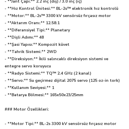
- **Jant Çapı:** 2.2 inç (dış) / 3.0 inç (iç)
- **Hız Kontrol Ünitesi:** BL-2s™ elektronik hız kontrolü
- **Motor:** BL-2s™ 3300 kV sensörsüz fırçasız motor
- **Aktarım Oranı:** 12.58:1
- **Diferansiyel Tipi:** Planetary
- **Dişli Adımı:** 48
- **Şasi Yapısı:** Kompozit küvet
- **Tahrik Sistemi:** 2WD
- **Direksiyon:** İkili salıncaklı direksiyon sistemi ve
entegre servo koruyucu
- **Radyo Sistemi:** TQ™ 2.4 GHz (2 kanal)
- **Servo:** Su geçirmez dijital 2075 servo (125 oz-in tork)
- **Kullanım Seviyesi:** 1
- **Batarya Bölmesi:** 165x50x23/25mm
### Motor Özellikleri:
- **Motor Tipi:** BL-2s 3300 kV sensörsüz fırçasız motor