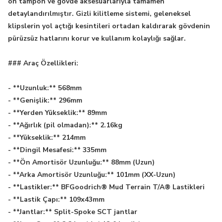
ön tampon ve gövde aksesuarlarıyla tamamen
detaylandırılmıştır. Gizli kilitleme sistemi, geleneksel
klipslerin yol açtığı kesintileri ortadan kaldırarak gövdenin
pürüzsüz hatlarını korur ve kullanım kolaylığı sağlar.
### Araç Özellikleri:
- **Uzunluk:** 568mm
- **Genişlik:** 296mm
- **Yerden Yükseklik:** 89mm
- **Ağırlık (pil olmadan):** 2.16kg
- **Yükseklik:** 214mm
- **Dingil Mesafesi:** 335mm
- **Ön Amortisör Uzunluğu:** 88mm (Uzun)
- **Arka Amortisör Uzunluğu:** 101mm (XX-Uzun)
- **Lastikler:** BFGoodrich® Mud Terrain T/A® Lastikleri
- **Lastik Çapı:** 109x43mm
- **Jantlar:** Split-Spoke SCT jantlar