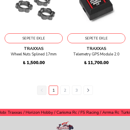
SEPETE EKLE
SEPETE EKLE
TRAXXAS
TRAXXAS
Wheel Nuts Splined 17mm
Telemetry GPS Module 2.0
₺ 1,500.00
₺ 11,700.00
1
2
3
axxas / Horizon Hobby / Carisma Rc / FS Racing / Arrma Rc Türkiye Yetk