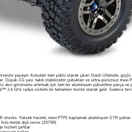
rvesini yaşayın. Kutudan tam yüklü olarak çıkan Slash Ultimate, güçlü 
r. Düşük-CG şasi, takılı stabilizatör çubukları ve ultra-pürüzsüz mavi
göz alıcı görünümü artırmak için tam bir alüminyum yükseltme parça ve p
i™ 2.4 GHz radyo sistemi ile tamamen monte olarak gelir. Sadece tercih et
 shocks: Yüksek hacimli, mavi PTFE kaplamalı alüminyum GTR şoklar
ızlı metal dişli servo (2075R)
r hizmet şaftlar
ansiyon kolları