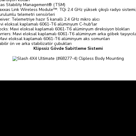
xas Stability Management® (TSM)
axxas Link Wireless Module™: TQi 2.4 GHz yüksek çıkışlı radyo sistemi
urulumlu telemetri sensörleri
ver: Telemetriye hazır 5 kanallı 2.4 GHz mikro alıcı
i eloksal kaplamalı 6061-T6 alüminyum C-hub'lar
cks: Mavi eloksal kaplamalı 6061-T6 alüminyum direksiyon blokları
iers: Mavi eloksal kaplamalı 6061-T6 alüminyum arka göbek taşıyıcıl
Mavi eloksal kaplamalı 6061-T6 alüminyum aks somunları
ilir ön ve arka stabilizatör çubukları
Klipssiz Gövde Sabitleme Sistemi