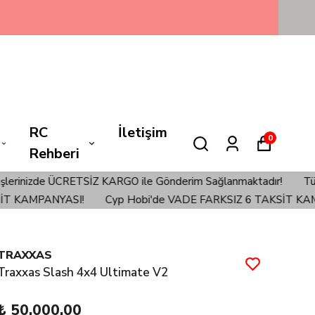
NYASI💳
RC
İletişim
0
Rehberi
O ile Gönderim Sağlanmaktadır!
Türkiye'nin EN İyi Hobi Mağaz
ASI!
Cyp Hobi'de VADE FARKSIZ 6 TAKSİT KAMPANYASI!
TRAXXAS
Traxxas Slash 4x4 Ultimate V2
₺ 50,000.00