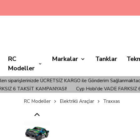
🚀💳 C
RC
Markalar
Tanklar
Tekn
Modeller
TSİZ KARGO ile Gönderim Sağlanmaktadır!
Türkiye'nin EN İyi Ho
SİT KAMPANYASI!
Cyp Hobi'de VADE FARKSIZ 6 TAKSİT K
RC Modeller
Elektrikli Araçlar
Traxxas