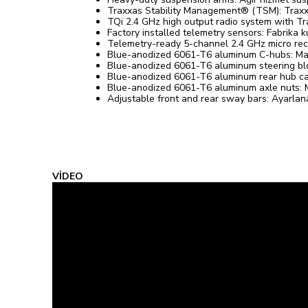
Traxxas Stability Management® (TSM): Trax
TQi 2.4 GHz high output radio system with Tr
Factory installed telemetry sensors: Fabrika k
Telemetry-ready 5-channel 2.4 GHz micro recei
Blue-anodized 6061-T6 aluminum C-hubs: Mav
Blue-anodized 6061-T6 aluminum steering blo
Blue-anodized 6061-T6 aluminum rear hub carr
Blue-anodized 6061-T6 aluminum axle nuts: 
Adjustable front and rear sway bars: Ayarlanab
VİDEO