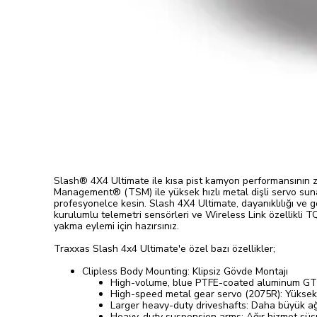
Slash® 4X4 Ultimate ile kısa pist kamyon performansının zi
Management® (TSM) ile yüksek hızlı metal dişli servo suna
profesyonelce kesin. Slash 4X4 Ultimate, dayanıklılığı ve 
kurulumlu telemetri sensörleri ve Wireless Link özellikli TQ
yakma eylemi için hazırsınız.
Traxxas Slash 4x4 Ultimate'e özel bazı özellikler;
Clipless Body Mounting: Klipsiz Gövde Montajı
High-volume, blue PTFE-coated aluminum GTR
High-speed metal gear servo (2075R): Yüksek h
Larger heavy-duty driveshafts: Daha büyük ağı
Heavy-duty suspension arms: Ağır hizmet süsp