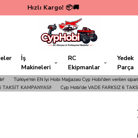
yp Hobi'de VADE FARKSIZ 6 TAKSİT KAMPA
eler
İş
RC
Yedek
Makineleri
Ekipmanlar
Parça
bi Mağazası Cyp Hobi'den verilen siparişlerinizde ÜCRETSİZ KARG
AMPANYASI!
Cyp Hobi'de VADE FARKSIZ 6 TAKSİT KAMPANY