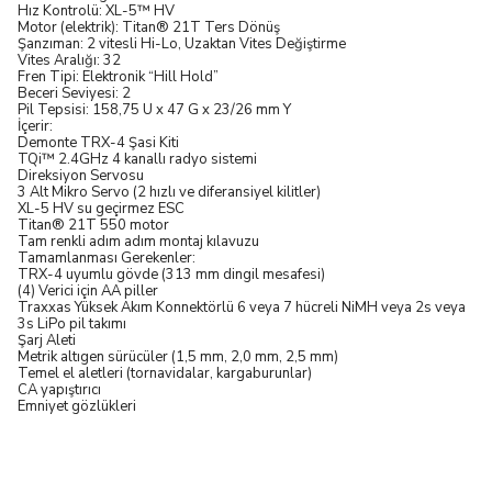
Hız Kontrolü: XL-5™ HV
Motor (elektrik): Titan® 21T Ters Dönüş
Şanzıman: 2 vitesli Hi-Lo, Uzaktan Vites Değiştirme
Vites Aralığı: 32
Fren Tipi: Elektronik “Hill Hold”
Beceri Seviyesi: 2
Pil Tepsisi: 158,75 U x 47 G x 23/26 mm Y
İçerir:
Demonte TRX-4 Şasi Kiti
TQi™ 2.4GHz 4 kanallı radyo sistemi
Direksiyon Servosu
3 Alt Mikro Servo (2 hızlı ve diferansiyel kilitler)
XL-5 HV su geçirmez ESC
Titan® 21T 550 motor
Tam renkli adım adım montaj kılavuzu
Tamamlanması Gerekenler:
TRX-4 uyumlu gövde (313 mm dingil mesafesi)
(4) Verici için AA piller
Traxxas Yüksek Akım Konnektörlü 6 veya 7 hücreli NiMH veya 2s veya
3s LiPo pil takımı
Şarj Aleti
Metrik altıgen sürücüler (1,5 mm, 2,0 mm, 2,5 mm)
Temel el aletleri (tornavidalar, kargaburunlar)
CA yapıştırıcı
Emniyet gözlükleri