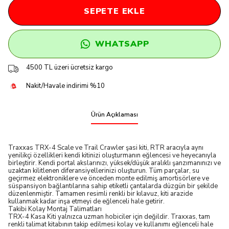
SEPETE EKLE
WHATSAPP
4500 TL üzeri ücretsiz kargo
Nakit/Havale indirimi %10
Ürün Açıklaması
Traxxas TRX-4 Scale ve Trail Crawler şasi kiti, RTR aracıyla aynı
yenilikçi özellikleri kendi kitinizi oluşturmanın eğlencesi ve heyecanıyla
birleştirir. Kendi portal akslarınızı, yüksek/düşük aralıklı şanzımanınızı ve
uzaktan kilitlenen diferansiyellerinizi oluşturun. Tüm parçalar, su
geçirmez elektroniklere ve önceden monte edilmiş amortisörlere ve
süspansiyon bağlantılarına sahip etiketli çantalarda düzgün bir şekilde
düzenlenmiştir. Tamamen resimli renkli bir kılavuz, kiti arazide
kullanmak kadar inşa etmeyi de eğlenceli hale getirir.
Takibi Kolay Montaj Talimatları
TRX-4 Kasa Kiti yalnızca uzman hobiciler için değildir. Traxxas, tam
renkli talimat kitabının takip edilmesi kolay ve kullanımı eğlenceli hale