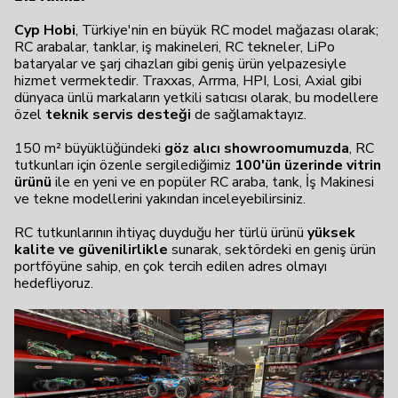
Cyp Hobi
, Türkiye'nin en büyük RC model mağazası olarak;
RC arabalar, tanklar, iş makineleri, RC tekneler, LiPo
bataryalar ve şarj cihazları gibi geniş ürün yelpazesiyle
hizmet vermektedir. Traxxas, Arrma, HPI, Losi, Axial gibi
dünyaca ünlü markaların yetkili satıcısı olarak, bu modellere
özel
teknik servis desteği
de sağlamaktayız.
150 m² büyüklüğündeki
göz alıcı showroomumuzda
, RC
tutkunları için özenle sergilediğimiz
100'ün üzerinde vitrin
ürünü
ile en yeni ve en popüler RC araba, tank, İş Makinesi
ve tekne modellerini yakından inceleyebilirsiniz.
RC tutkunlarının ihtiyaç duyduğu her türlü ürünü
yüksek
kalite ve güvenilirlikle
sunarak, sektördeki en geniş ürün
portföyüne sahip, en çok tercih edilen adres olmayı
hedefliyoruz.