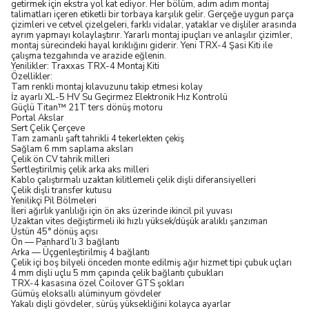
getirmek için ekstra yol kat ediyor. Her bölüm, adım adım montaj
talimatları içeren etiketli bir torbaya karşılık gelir. Gerçeğe uygun parça
çizimleri ve cetvel çizelgeleri, farklı vidalar, yataklar ve dişliler arasında
ayrım yapmayı kolaylaştırır. Yararlı montaj ipuçları ve anlaşılır çizimler,
montaj sürecindeki hayal kırıklığını giderir. Yeni TRX-4 Şasi Kiti ile
çalışma tezgahında ve arazide eğlenin.
Yenilikler: Traxxas TRX-4 Montaj Kiti
Özellikler:
Tam renkli montaj kılavuzunu takip etmesi kolay
İz ayarlı XL-5 HV Su Geçirmez Elektronik Hız Kontrolü
Güçlü Titan™ 21T ters dönüş motoru
Portal Akslar
Sert Çelik Çerçeve
Tam zamanlı şaft tahrikli 4 tekerlekten çekiş
Sağlam 6 mm saplama aksları
Çelik ön CV tahrik milleri
Sertleştirilmiş çelik arka aks milleri
Kablo çalıştırmalı uzaktan kilitlemeli çelik dişli diferansiyelleri
Çelik dişli transfer kutusu
Yenilikçi Pil Bölmeleri
İleri ağırlık yanlılığı için ön aks üzerinde ikincil pil yuvası
Uzaktan vites değiştirmeli iki hızlı yüksek/düşük aralıklı şanzıman
Üstün 45° dönüş açısı
Ön — Panhard’lı 3 bağlantı
Arka — Üçgenleştirilmiş 4 bağlantı
Çelik içi boş bilyeli önceden monte edilmiş ağır hizmet tipi çubuk uçları
4 mm dişli uçlu 5 mm çapında çelik bağlantı çubukları
TRX-4 kasasına özel Coilover GTS şokları
Gümüş eloksallı alüminyum gövdeler
Yakalı dişli gövdeler, sürüş yüksekliğini kolayca ayarlar