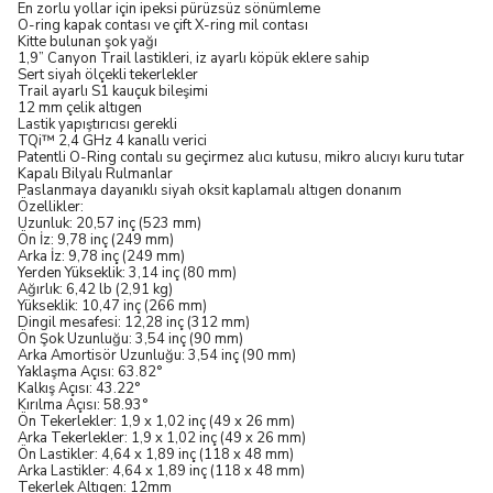
En zorlu yollar için ipeksi pürüzsüz sönümleme
O-ring kapak contası ve çift X-ring mil contası
Kitte bulunan şok yağı
1,9” Canyon Trail lastikleri, iz ayarlı köpük eklere sahip
Sert siyah ölçekli tekerlekler
Trail ayarlı S1 kauçuk bileşimi
12 mm çelik altıgen
Lastik yapıştırıcısı gerekli
TQi™ 2,4 GHz 4 kanallı verici
Patentli O-Ring contalı su geçirmez alıcı kutusu, mikro alıcıyı kuru tutar
Kapalı Bilyalı Rulmanlar
Paslanmaya dayanıklı siyah oksit kaplamalı altıgen donanım
Özellikler:
Uzunluk: 20,57 inç (523 mm)
Ön İz: 9,78 inç (249 mm)
Arka İz: 9,78 inç (249 mm)
Yerden Yükseklik: 3,14 inç (80 mm)
Ağırlık: 6,42 lb (2,91 kg)
Yükseklik: 10,47 inç (266 mm)
Dingil mesafesi: 12,28 inç (312 mm)
Ön Şok Uzunluğu: 3,54 inç (90 mm)
Arka Amortisör Uzunluğu: 3,54 inç (90 mm)
Yaklaşma Açısı: 63.82°
Kalkış Açısı: 43.22°
Kırılma Açısı: 58.93°
Ön Tekerlekler: 1,9 x 1,02 inç (49 x 26 mm)
Arka Tekerlekler: 1,9 x 1,02 inç (49 x 26 mm)
Ön Lastikler: 4,64 x 1,89 inç (118 x 48 mm)
Arka Lastikler: 4,64 x 1,89 inç (118 x 48 mm)
Tekerlek Altıgen: 12mm