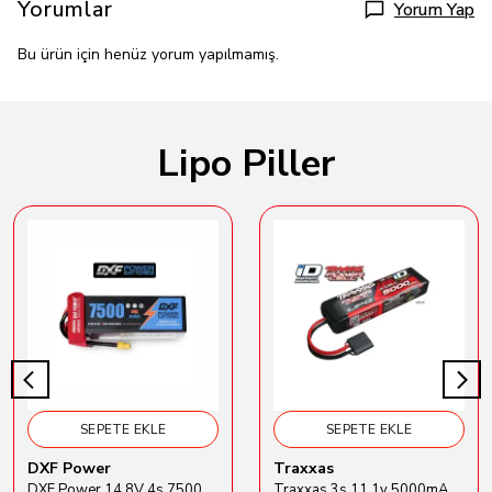
Yorumlar
Yorum Yap
Bu ürün için henüz yorum yapılmamış.
Lipo Piller
SEPETE EKLE
SEPETE EKLE
DXF Power
Traxxas
DXF Power 14.8V 4s 7500mAh 80C Hardcase Lipo Batarya
Traxxas 3s 11.1v 5000mAh Lipo Batarya (TRX 2872X)