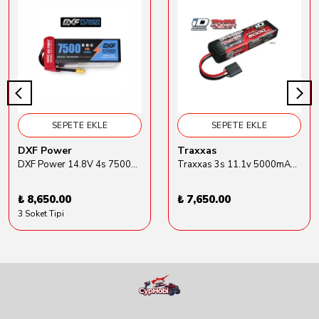
SEPETE EKLE
SEPETE EKLE
DXF Power
Traxxas
DXF Power 14.8V 4s 7500mAh 80C Hardcase Lipo Batarya
Traxxas 3s 11.1v 5000mAh Lipo Batarya (TRX 2872X)
₺ 8,650.00
₺ 7,650.00
3 Soket Tipi