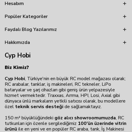
Hesabım
Popüler Kategoriler
Faydalı Blog Yazılarımız
Hakkımızda
Cyp Hobi
Biz Kimiz?
Cyp Hobi
, Türkiye'nin en büyük RC model mağazası olarak;
RC arabalar, tanklar, iş makineleri, RC tekneler, LiPo
bataryalar ve şarj cihazları gibi geniş ürün yelpazesiyle
hizmet vermektedir. Traxxas, Arrma, HPI, Losi, Axial gibi
dünyaca ünlü markaların yetkili satıcısı olarak, bu modellere
özel
teknik servis desteği
de sağlamaktayız.
150 m² büyüklüğündeki
göz alıcı showroomumuzda
, RC
tutkunları için özenle sergilediğimiz
100'ün üzerinde vitrin
ürünü
ile en yeni ve en popüler RC araba, tank, İş Makinesi