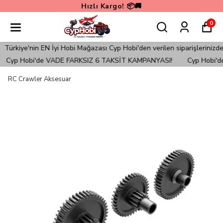
Hızlı Kargo! 📦🚚
0
rkiye'nin EN İyi Hobi Mağazası Cyp Hobi'den verilen siparişlerinizde
Cyp Hobi'de VADE FARKSIZ 6 TAKSİT KAMPANYASI!
Cyp Hobi'de
RC Crawler Aksesuar