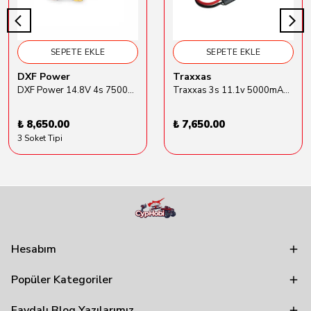
SEPETE EKLE
SEPETE EKLE
DXF Power
Traxxas
DXF Power 14.8V 4s 7500mAh 80C Hardcase Lipo Batarya
Traxxas 3s 11.1v 5000mAh Lipo Batarya (TRX 2872X)
₺ 8,650.00
₺ 7,650.00
3 Soket Tipi
Hesabım
Popüler Kategoriler
Faydalı Blog Yazılarımız