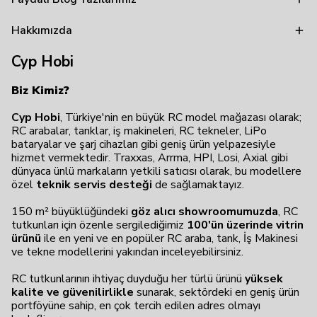
Hakkımızda
Cyp Hobi
Biz Kimiz?
Cyp Hobi
, Türkiye'nin en büyük RC model mağazası olarak;
RC arabalar, tanklar, iş makineleri, RC tekneler, LiPo
bataryalar ve şarj cihazları gibi geniş ürün yelpazesiyle
hizmet vermektedir. Traxxas, Arrma, HPI, Losi, Axial gibi
dünyaca ünlü markaların yetkili satıcısı olarak, bu modellere
özel
teknik servis desteği
de sağlamaktayız.
150 m² büyüklüğündeki
göz alıcı showroomumuzda
, RC
tutkunları için özenle sergilediğimiz
100'ün üzerinde vitrin
ürünü
ile en yeni ve en popüler RC araba, tank, İş Makinesi
ve tekne modellerini yakından inceleyebilirsiniz.
RC tutkunlarının ihtiyaç duyduğu her türlü ürünü
yüksek
kalite ve güvenilirlikle
sunarak, sektördeki en geniş ürün
portföyüne sahip, en çok tercih edilen adres olmayı